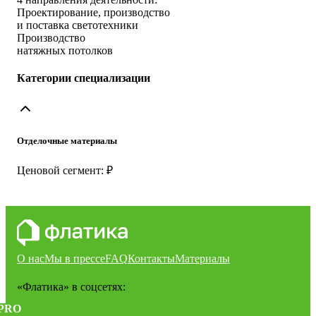
Проектирование, производство
и поставка светотехники
Производство
натяжных потолков
Категории специализации
Отделочные материалы
Ценовой сегмент: ₽
О нас
Мы в прессе
FAQ
Контакты
Материалы
«Флатика»
в соцсетях:
PRO