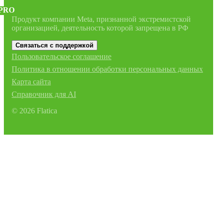
PRO
Продукт компании Meta, признанной экстремистской
организацией, деятельность которой запрещена в РФ
Связаться с поддержкой
Пользовательское соглашение
Политика в отношении обработки персональных данных
Карта сайта
Справочник для AI
©
2026
Flatica