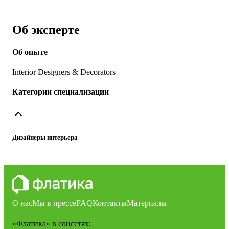
Об эксперте
Об опыте
Interior Designers & Decorators
Категории специализации
Дизайнеры интерьера
О нас
Мы в прессе
FAQ
Контакты
Материалы
«Флатика»
в соцсетях: