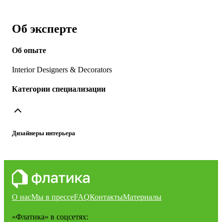
Об эксперте
Об опыте
Interior Designers & Decorators
Категории специализации
Дизайнеры интерьера
О нас
Мы в прессе
FAQ
Контакты
Материалы
«Флатика»
в соцсетях: