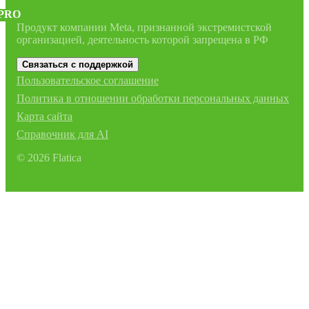
PRO
Продукт компании Meta, признанной экстремистской
организацией, деятельность которой запрещена в РФ
Связаться с поддержкой
Пользовательское соглашение
Политика в отношении обработки персональных данных
Карта сайта
Справочник для AI
©
2026
Flatica