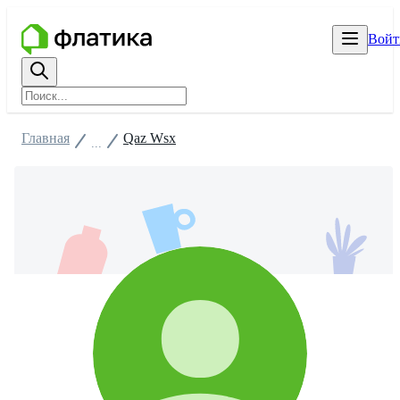
Войт
Главная
Qaz Wsx
...