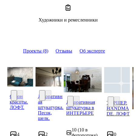
Художники и ремесленники
Проекты (8)
Отзывы
Об эксперте
Салон
Декоративн
красоты.
ая
Декоративная
ТОРШЕР.
Салон красоты. ЛОФТ.
Декоративная штукатурка. Песок, шелк.
ЛОФТ.
штукатурка.
штукатурка в
HANDMA
Декоративная штукатурка в И
ТОРШЕР. H
Песок,
ИНТЕРЬЕРЕ
DE. ЛОФТ
шелк.
10
(10 в
4
2
0
фотопотоке)