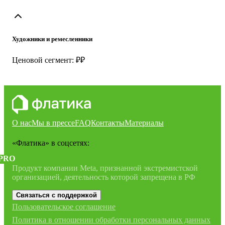
Художники и ремесленники
Ценовой сегмент: ₽₽
О нас
Мы в прессе
FAQ
Контакты
Материалы
«Флатика»
в соцсетях:
PRO
Продукт компании Meta, признанной экстремистской
организацией, деятельность которой запрещена в РФ
Связаться с поддержкой
Пользовательское соглашение
Политика в отношении обработки персональных данных