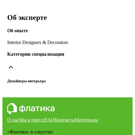
Об эксперте
Об опыте
Interior Designers & Decorators
Категории специализации
Дизайнеры интерьера
О нас
Мы в прессе
FAQ
Контакты
Материалы
«Флатика»
в соцсетях: