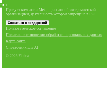
PRO
Продукт компании Meta, признанной экстремистской
организацией, деятельность которой запрещена в РФ
Связаться с поддержкой
Пользовательское соглашение
Политика в отношении обработки персональных данных
Карта сайта
Справочник для AI
©
2026
Flatica