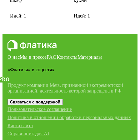
шкаф
кухни
Идей: 1
Идей: 1
О нас
Мы в прессе
FAQ
Контакты
Материалы
«Флатика»
в соцсетях:
PRO
Продукт компании Meta, признанной экстремистской
организацией, деятельность которой запрещена в РФ
Связаться с поддержкой
Пользовательское соглашение
Политика в отношении обработки персональных данных
Карта сайта
Справочник для AI