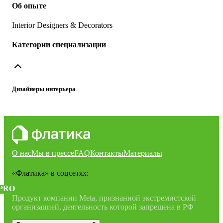
Об опыте
Interior Designers & Decorators
Категории специализации
Дизайнеры интерьера
О нас
Мы в прессе
FAQ
Контакты
Материалы
«Флатика»
в соцсетях:
PRO
Продукт компании Meta, признанной экстремистской
организацией, деятельность которой запрещена в РФ