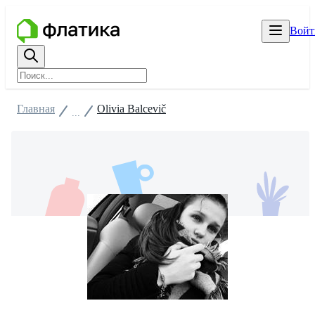
Войт
Главная
Olivia Balcevič
...