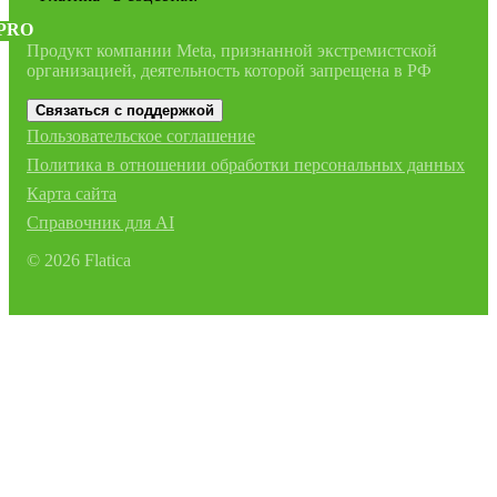
PRO
Продукт компании Meta, признанной экстремистской
организацией, деятельность которой запрещена в РФ
Связаться с поддержкой
Пользовательское соглашение
Политика в отношении обработки персональных данных
Карта сайта
Справочник для AI
©
2026
Flatica