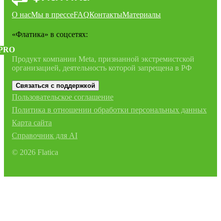
О нас
Мы в прессе
FAQ
Контакты
Материалы
«Флатика»
в соцсетях:
PRO
Продукт компании Meta, признанной экстремистской
организацией, деятельность которой запрещена в РФ
Связаться с поддержкой
Пользовательское соглашение
Политика в отношении обработки персональных данных
Карта сайта
Справочник для AI
©
2026
Flatica