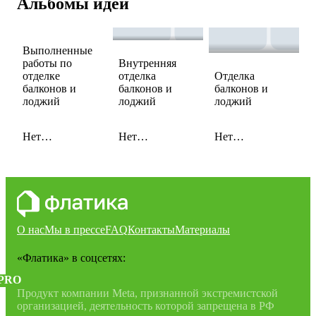
Альбомы идей
Выполненные
работы по
Внутренняя
отделке
отделка
Отделка
балконов и
балконов и
балконов и
лоджий
лоджий
лоджий
Нет
Нет
Нет
сохраненных
сохраненных
сохраненных
идей
идей
идей
О нас
Мы в прессе
FAQ
Контакты
Материалы
«Флатика»
в соцсетях:
PRO
Продукт компании Meta, признанной экстремистской
организацией, деятельность которой запрещена в РФ