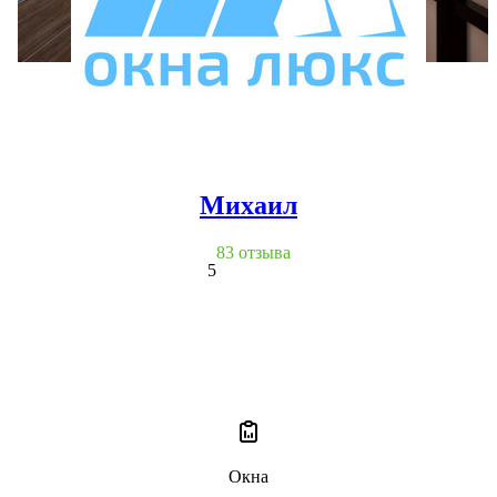
Михаил
83 отзыва
5
Окна