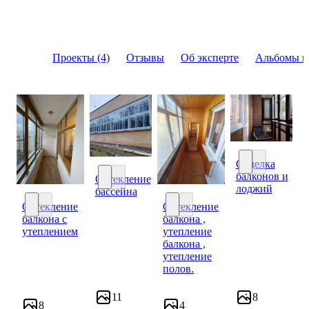
Проекты (4)
Отзывы
Об эксперте
Альбомы и
Отделка
балконов и
Остекление
Отделка балко
лоджий
бассейна
Остекление бассейна
Остекление
Остекление
балкона с
балкона ,
Остекление балкона с утеплением
Остекление балкона , утеплен
утеплением
утепление
балкона ,
утепление
полов.
11
8
8
4