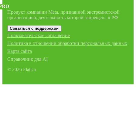
PRO
Продукт компании Meta, признанной экстремистской
организацией, деятельность которой запрещена в РФ
Связаться с поддержкой
Пользовательское соглашение
Политика в отношении обработки персональных данных
Карта сайта
Справочник для AI
©
2026
Flatica