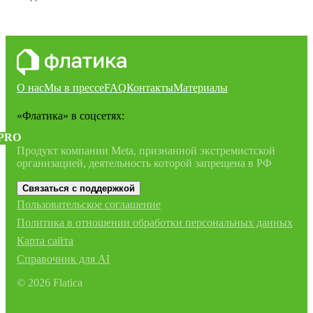
О нас
Мы в прессе
FAQ
Контакты
Материалы
«Флатика»
в соцсетях:
PRO
Продукт компании Meta, признанной экстремистской
организацией, деятельность которой запрещена в РФ
Связаться с поддержкой
Пользовательское соглашение
Политика в отношении обработки персональных данных
Карта сайта
Справочник для AI
©
2026
Flatica