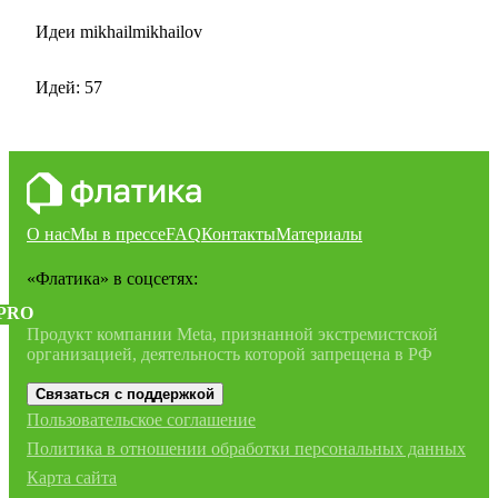
Идеи mikhailmikhailov
Идей: 57
О нас
Мы в прессе
FAQ
Контакты
Материалы
«Флатика»
в соцсетях:
PRO
Продукт компании Meta, признанной экстремистской
организацией, деятельность которой запрещена в РФ
Связаться с поддержкой
Пользовательское соглашение
Политика в отношении обработки персональных данных
Карта сайта