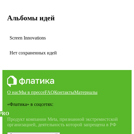
Альбомы идей
Screen Innovations
Нет сохраненных идей
О нас
Мы в прессе
FAQ
Контакты
Материалы
«Флатика»
в соцсетях:
PRO
Продукт компании Meta, признанной экстремистской
организацией, деятельность которой запрещена в РФ