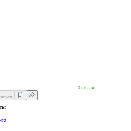
0 отзывов
заться
кты
ква