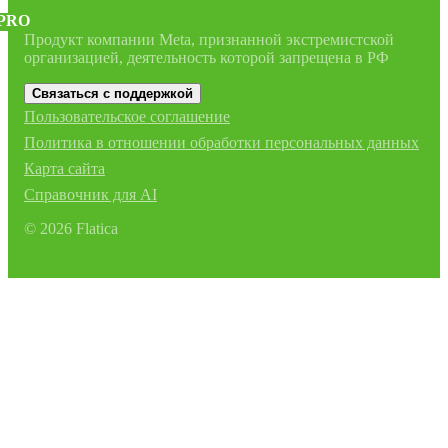
PRO
Продукт компании Meta, признанной экстремистской
организацией, деятельность которой запрещена в РФ
Связаться с поддержкой
Пользовательское соглашение
Политика в отношении обработки персональных данных
Карта сайта
Справочник для AI
©
2026
Flatica