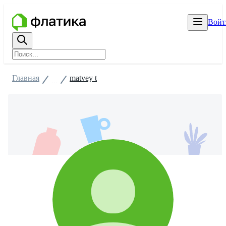
Войт
Главная
matvey t
...