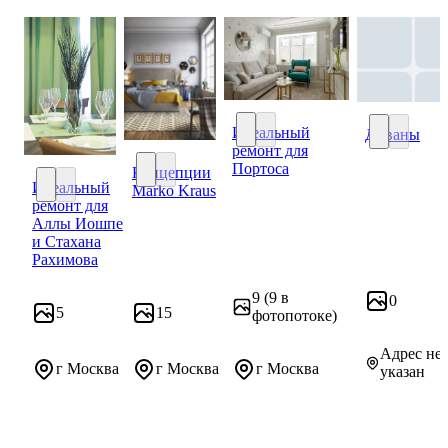
Идеальный
Диваны
ремонт для
Идеальный ремонт для Портос
Диваны
Портоса
Концепции
Идеальный
Marko Kraus
Концепции Marko Kraus
ремонт для
Идеальный ремонт для Аллы Иошпе и Стахана Рахимова
Аллы Иошпе
и Стахана
Рахимова
9
(9 в
0
5
15
фотопотоке)
Адрес не
г Москва
г Москва
г Москва
указан