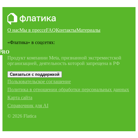
О нас
Мы в прессе
FAQ
Контакты
Материалы
«Флатика»
в соцсетях:
PRO
Продукт компании Meta, признанной экстремистской
организацией, деятельность которой запрещена в РФ
Связаться с поддержкой
Пользовательское соглашение
Политика в отношении обработки персональных данных
Карта сайта
Справочник для AI
©
2026
Flatica