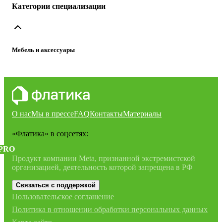
Категории специализации
Мебель и аксессуары
О нас
Мы в прессе
FAQ
Контакты
Материалы
«Флатика»
в соцсетях:
PRO
Продукт компании Meta, признанной экстремистской
организацией, деятельность которой запрещена в РФ
Связаться с поддержкой
Пользовательское соглашение
Политика в отношении обработки персональных данных