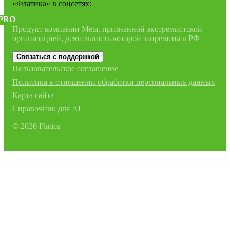
«Флатика»
в соцсетях:
PRO
Продукт компании Meta, признанной экстремистской
организацией, деятельность которой запрещена в РФ
Связаться с поддержкой
Пользовательское соглашение
Политика в отношении обработки персональных данных
Карта сайта
Справочник для AI
©
2026
Flatica