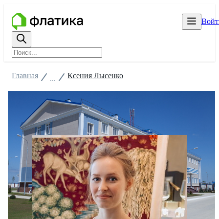
Войт
Главная
Ксения Лысенко
...