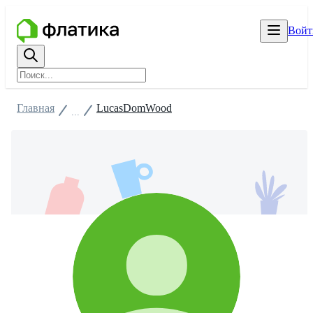
Войт
Главная
LucasDomWood
...