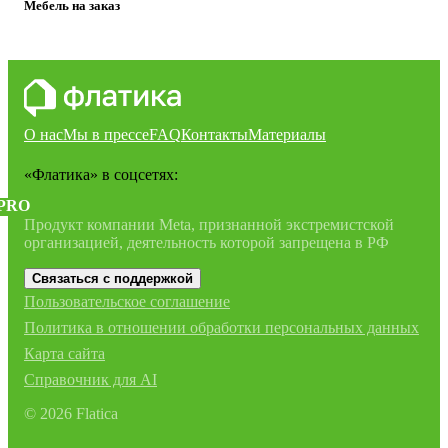
Мебель на заказ
О нас
Мы в прессе
FAQ
Контакты
Материалы
«Флатика»
в соцсетях:
PRO
Продукт компании Meta, признанной экстремистской
организацией, деятельность которой запрещена в РФ
Связаться с поддержкой
Пользовательское соглашение
Политика в отношении обработки персональных данных
Карта сайта
Справочник для AI
©
2026
Flatica