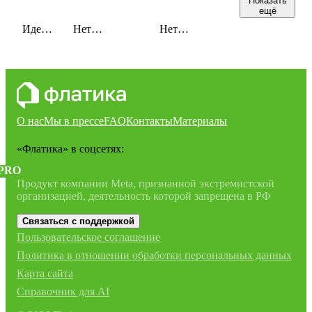
Показать
ещё
Идей:
Нет
Нет
12
сохраненных
сохраненных
идей
идей
О нас
Мы в прессе
FAQ
Контакты
Материалы
«Флатика»
в соцсетях:
PRO
Продукт компании Meta, признанной экстремистской
организацией, деятельность которой запрещена в РФ
Связаться с поддержкой
Пользовательское соглашение
Политика в отношении обработки персональных данных
Карта сайта
Справочник для AI