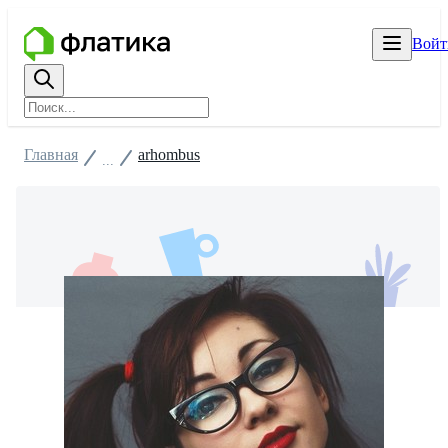
Войт
Главная
arhombus
...