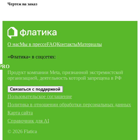
Чертеж на заказ
О нас
Мы в прессе
FAQ
Контакты
Материалы
«Флатика»
в соцсетях:
PRO
Продукт компании Meta, признанной экстремистской
организацией, деятельность которой запрещена в РФ
Связаться с поддержкой
Пользовательское соглашение
Политика в отношении обработки персональных данных
Карта сайта
Справочник для AI
©
2026
Flatica