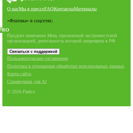
О нас
Мы в прессе
FAQ
Контакты
Материалы
«Флатика»
в соцсетях:
PRO
Продукт компании Meta, признанной экстремистской
организацией, деятельность которой запрещена в РФ
Связаться с поддержкой
Пользовательское соглашение
Политика в отношении обработки персональных данных
Карта сайта
Справочник для AI
©
2026
Flatica