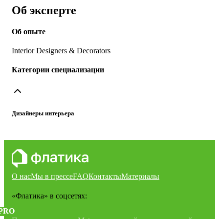
Об эксперте
Об опыте
Interior Designers & Decorators
Категории специализации
Дизайнеры интерьера
О нас
Мы в прессе
FAQ
Контакты
Материалы
«Флатика»
в соцсетях:
PRO