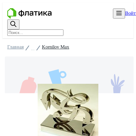
Войт
Главная
Kornilov Max
...