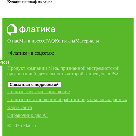
Кухонный шкаф на заказ
О нас
Мы в прессе
FAQ
Контакты
Материалы
«Флатика»
в соцсетях:
PRO
Продукт компании Meta, признанной экстремистской
организацией, деятельность которой запрещена в РФ
Связаться с поддержкой
Пользовательское соглашение
Политика в отношении обработки персональных данных
Карта сайта
Справочник для AI
©
2026
Flatica