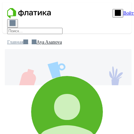
Войт
Главная
Aya Asanova
...