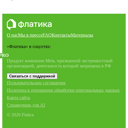
О нас
Мы в прессе
FAQ
Контакты
Материалы
«Флатика»
в соцсетях:
PRO
Продукт компании Meta, признанной экстремистской
организацией, деятельность которой запрещена в РФ
Связаться с поддержкой
Пользовательское соглашение
Политика в отношении обработки персональных данных
Карта сайта
Справочник для AI
©
2026
Flatica