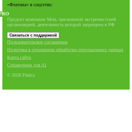
«Флатика»
в соцсетях:
PRO
Продукт компании Meta, признанной экстремистской
организацией, деятельность которой запрещена в РФ
Связаться с поддержкой
Пользовательское соглашение
Политика в отношении обработки персональных данных
Карта сайта
Справочник для AI
©
2026
Flatica