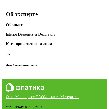
Об эксперте
Об опыте
Interior Designers & Decorators
Категории специализации
Дизайнеры интерьера
О нас
Мы в прессе
FAQ
Контакты
Материалы
«Флатика»
в соцсетях: