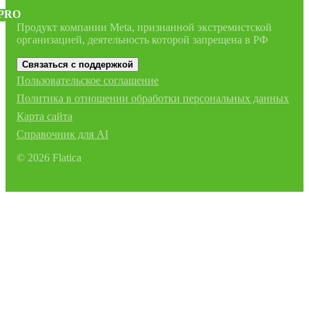
PRO
Продукт компании Meta, признанной экстремистской
организацией, деятельность которой запрещена в РФ
Связаться с поддержкой
Пользовательское соглашение
Политика в отношении обработки персональных данных
Карта сайта
Справочник для AI
©
2026
Flatica