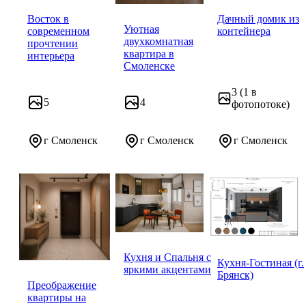
Восток в
Дачный домик из
Уютная
современном
контейнера
двухкомнатная
прочтении
квартира в
интерьера
Смоленске
3
(1 в
5
4
фотопотоке)
г Смоленск
г Смоленск
г Смоленск
Кухня и Спальня с
Кухня-Гостиная (г.
яркими акцентами
Брянск)
Преображение
квартиры на