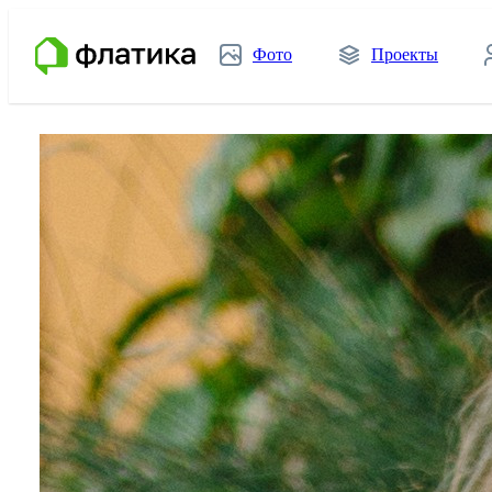
Фото
Проекты
Главная
Эксперты
Смоленск
Дизайнеры интерьера
Инна Крескиян
Инна