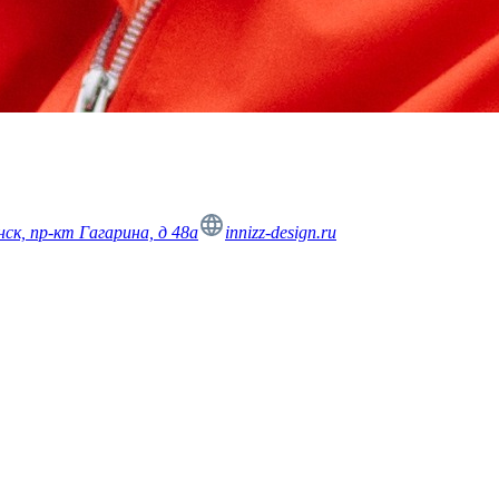
нск, пр-кт Гагарина, д 48а
innizz-design.ru