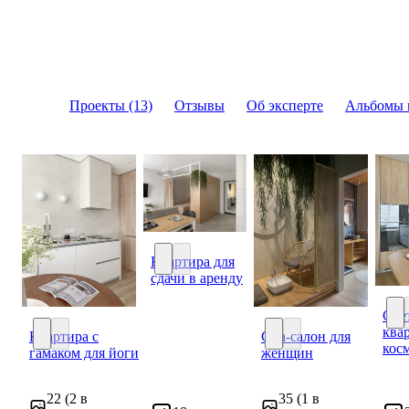
Проекты (13)
Отзывы
Об эксперте
Альбомы 
Квартира для
сдачи в аренду
Квартира для сдачи в аренду
Све
ква
Квартира с
Спа-салон для
Све
кос
гамаком для йоги
женщин
Квартира с гамаком для йоги
Спа-салон для женщи
22
(2 в
35
(1 в