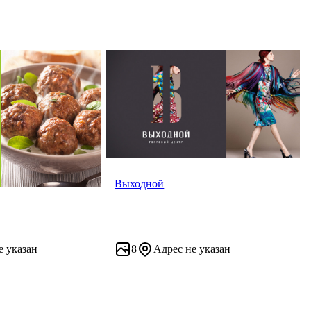
Выходной
е указан
8
Адрес не указан