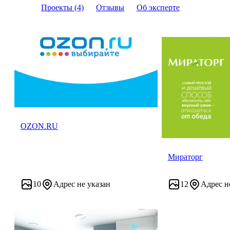
Проекты (4)
Отзывы
Об эксперте
OZON.RU
Мираторг
10
Адрес не указан
12
Адрес н