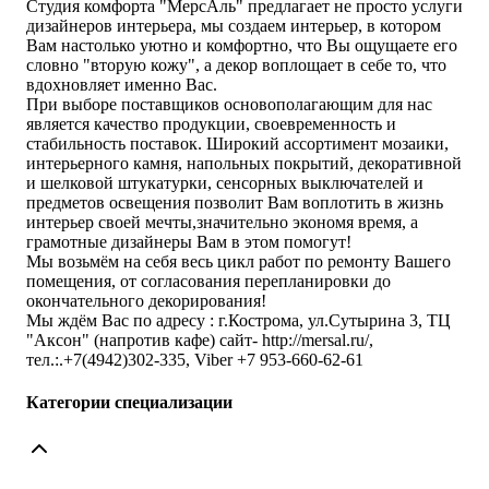
Студия комфорта "МерсАль" предлагает не просто услуги
дизайнеров интерьера, мы создаем интерьер, в котором
Вам настолько уютно и комфортно, что Вы ощущаете его
словно "вторую кожу", а декор воплощает в себе то, что
вдохновляет именно Вас.
При выборе поставщиков основополагающим для нас
является качество продукции, своевременность и
стабильность поставок. Широкий ассортимент мозаики,
интерьерного камня, напольных покрытий, декоративной
и шелковой штукатурки, сенсорных выключателей и
предметов освещения позволит Вам воплотить в жизнь
интерьер своей мечты,значительно экономя время, а
грамотные дизайнеры Вам в этом помогут!
Мы возьмём на себя весь цикл работ по ремонту Вашего
помещения, от согласования перепланировки до
окончательного декорирования!
Мы ждём Вас по адресу : г.Кострома, ул.Сутырина 3, ТЦ
"Аксон" (напротив кафе) сайт- http://mersal.ru/,
тел.:.+7(4942)302-335, Viber +7 953-660-62-61
Категории специализации