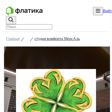
Войт
Главная
студия комфорта МерсАль
...