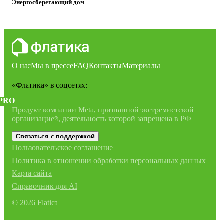
Энергосберегающий дом
О нас
Мы в прессе
FAQ
Контакты
Материалы
«Флатика»
в соцсетях:
PRO
Продукт компании Meta, признанной экстремистской
организацией, деятельность которой запрещена в РФ
Связаться с поддержкой
Пользовательское соглашение
Политика в отношении обработки персональных данных
Карта сайта
Справочник для AI
©
2026
Flatica