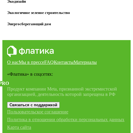
Экодизайн
Экологичное зеленое строительство
Энергосберегающий дом
О нас
Мы в прессе
FAQ
Контакты
Материалы
«Флатика»
в соцсетях:
PRO
Продукт компании Meta, признанной экстремистской
организацией, деятельность которой запрещена в РФ
Связаться с поддержкой
Пользовательское соглашение
Политика в отношении обработки персональных данных
Карта сайта