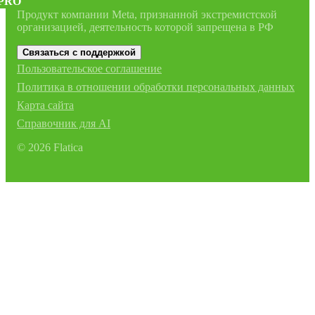
PRO
Продукт компании Meta, признанной экстремистской
организацией, деятельность которой запрещена в РФ
Связаться с поддержкой
Пользовательское соглашение
Политика в отношении обработки персональных данных
Карта сайта
Справочник для AI
©
2026
Flatica