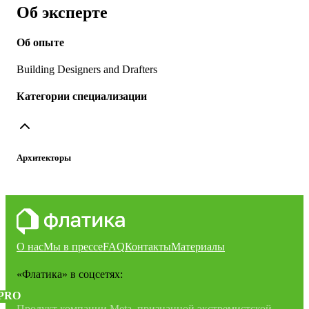
Об эксперте
Об опыте
Building Designers and Drafters
Категории специализации
Архитекторы
О нас
Мы в прессе
FAQ
Контакты
Материалы
«Флатика»
в соцсетях:
PRO
Продукт компании Meta, признанной экстремистской