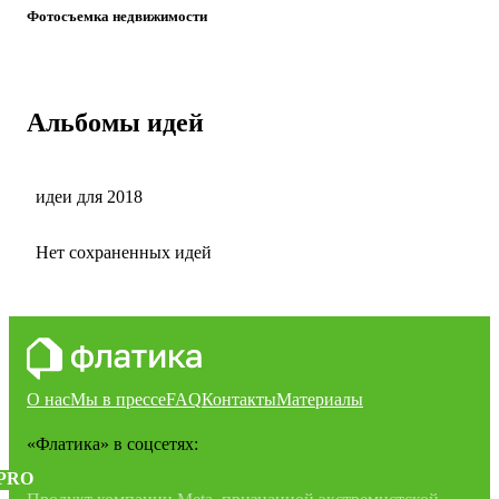
Фотосъемка недвижимости
Альбомы идей
идеи для 2018
Нет сохраненных идей
О нас
Мы в прессе
FAQ
Контакты
Материалы
«Флатика»
в соцсетях:
PRO