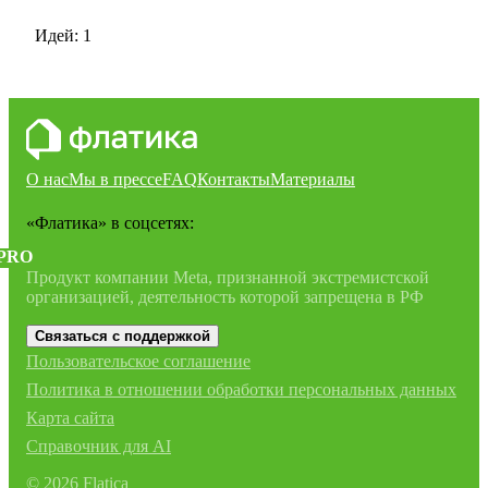
Идей: 1
О нас
Мы в прессе
FAQ
Контакты
Материалы
«Флатика»
в соцсетях:
PRO
Продукт компании Meta, признанной экстремистской
организацией, деятельность которой запрещена в РФ
Связаться с поддержкой
Пользовательское соглашение
Политика в отношении обработки персональных данных
Карта сайта
Справочник для AI
©
2026
Flatica