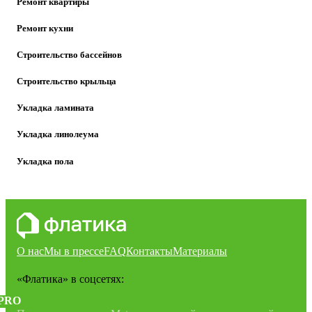
Ремонт квартиры
Ремонт кухни
Строительство бассейнов
Строительство крыльца
Укладка ламината
Укладка линолеума
Укладка пола
О нас
Мы в прессе
FAQ
Контакты
Материалы
«Флатика»
в соцсетях:
PRO