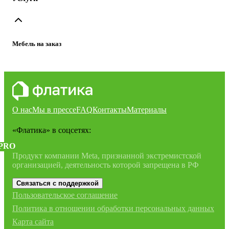
Мебель на заказ
О нас
Мы в прессе
FAQ
Контакты
Материалы
«Флатика»
в соцсетях:
PRO
Продукт компании Meta, признанной экстремистской
организацией, деятельность которой запрещена в РФ
Связаться с поддержкой
Пользовательское соглашение
Политика в отношении обработки персональных данных
Карта сайта