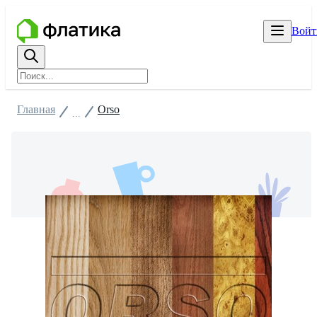
Войт
Главная
Orso
...