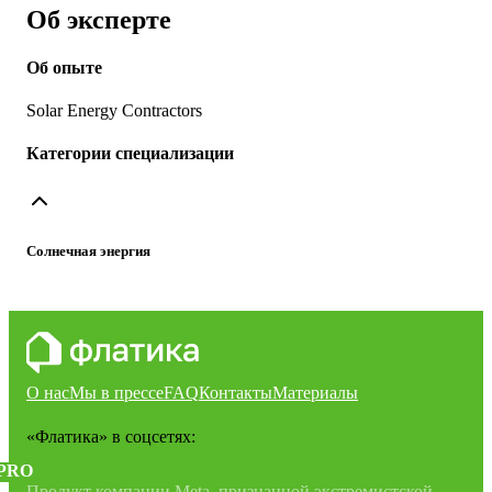
Об эксперте
Об опыте
Solar Energy Contractors
Категории специализации
Солнечная энергия
О нас
Мы в прессе
FAQ
Контакты
Материалы
«Флатика»
в соцсетях:
PRO
Продукт компании Meta, признанной экстремистской