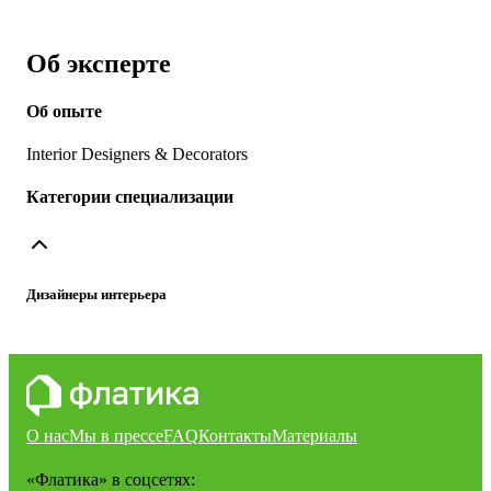
Об эксперте
Об опыте
Interior Designers & Decorators
Категории специализации
Дизайнеры интерьера
О нас
Мы в прессе
FAQ
Контакты
Материалы
«Флатика»
в соцсетях: