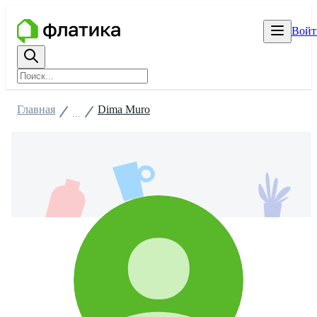
Войт
Главная
Dima Muro
...