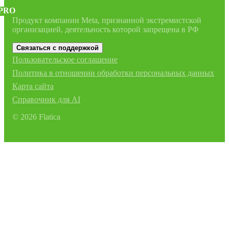
PRO
Продукт компании Meta, признанной экстремистской
организацией, деятельность которой запрещена в РФ
Связаться с поддержкой
Пользовательское соглашение
Политика в отношении обработки персональных данных
Карта сайта
Справочник для AI
©
2026
Flatica