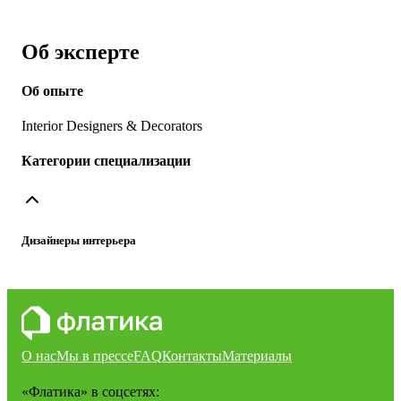
Об эксперте
Об опыте
Interior Designers & Decorators
Категории специализации
Дизайнеры интерьера
О нас
Мы в прессе
FAQ
Контакты
Материалы
«Флатика»
в соцсетях: