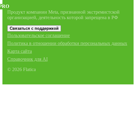
PRO
Продукт компании Meta, признанной экстремистской
организацией, деятельность которой запрещена в РФ
Связаться с поддержкой
Пользовательское соглашение
Политика в отношении обработки персональных данных
Карта сайта
Справочник для AI
©
2026
Flatica