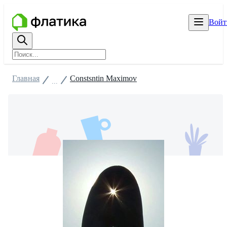
Войт
Главная
Constsntin Maximov
...