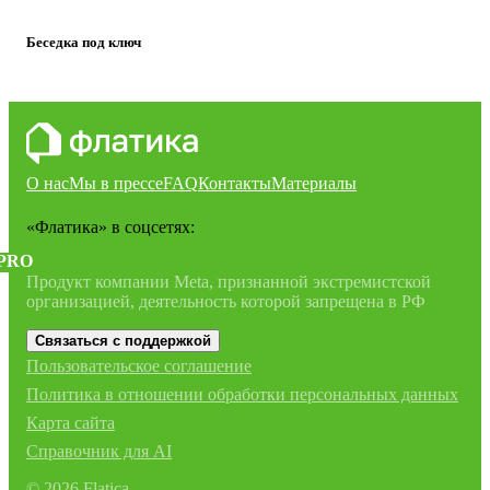
Беседка под ключ
О нас
Мы в прессе
FAQ
Контакты
Материалы
«Флатика»
в соцсетях:
PRO
Продукт компании Meta, признанной экстремистской
организацией, деятельность которой запрещена в РФ
Связаться с поддержкой
Пользовательское соглашение
Политика в отношении обработки персональных данных
Карта сайта
Справочник для AI
©
2026
Flatica