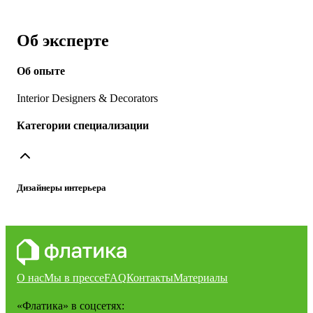
Об эксперте
Об опыте
Interior Designers & Decorators
Категории специализации
Дизайнеры интерьера
О нас
Мы в прессе
FAQ
Контакты
Материалы
«Флатика»
в соцсетях: