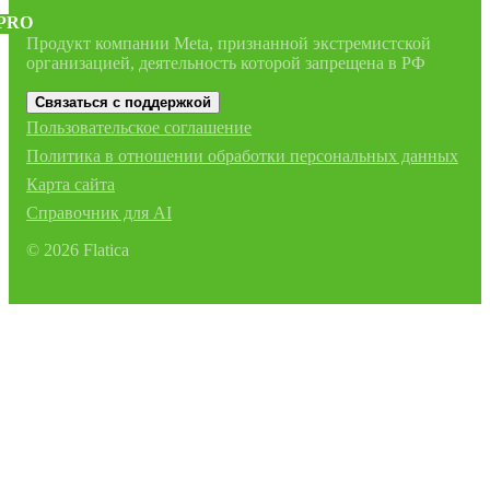
PRO
Продукт компании Meta, признанной экстремистской
организацией, деятельность которой запрещена в РФ
Связаться с поддержкой
Пользовательское соглашение
Политика в отношении обработки персональных данных
Карта сайта
Справочник для AI
©
2026
Flatica