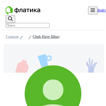
Войт
Главная
Chub Have Щщд
...