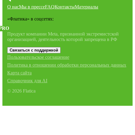
О нас
Мы в прессе
FAQ
Контакты
Материалы
«Флатика»
в соцсетях:
PRO
Продукт компании Meta, признанной экстремистской
организацией, деятельность которой запрещена в РФ
Связаться с поддержкой
Пользовательское соглашение
Политика в отношении обработки персональных данных
Карта сайта
Справочник для AI
©
2026
Flatica