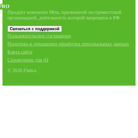
PRO
Продукт компании Meta, признанной экстремистской
организацией, деятельность которой запрещена в РФ
Связаться с поддержкой
Пользовательское соглашение
Политика в отношении обработки персональных данных
Карта сайта
Справочник для AI
©
2026
Flatica