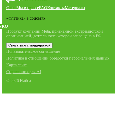
О нас
Мы в прессе
FAQ
Контакты
Материалы
«Флатика»
в соцсетях:
PRO
Продукт компании Meta, признанной экстремистской
организацией, деятельность которой запрещена в РФ
Связаться с поддержкой
Пользовательское соглашение
Политика в отношении обработки персональных данных
Карта сайта
Справочник для AI
©
2026
Flatica