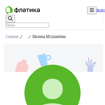
Войт
Главная
Мадина Муталибова
...