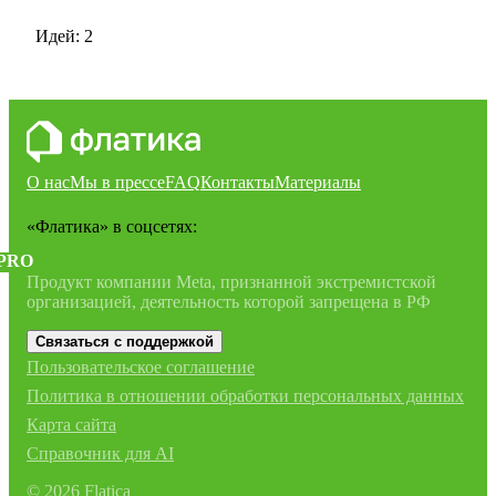
Идей: 2
О нас
Мы в прессе
FAQ
Контакты
Материалы
«Флатика»
в соцсетях:
PRO
Продукт компании Meta, признанной экстремистской
организацией, деятельность которой запрещена в РФ
Связаться с поддержкой
Пользовательское соглашение
Политика в отношении обработки персональных данных
Карта сайта
Справочник для AI
©
2026
Flatica