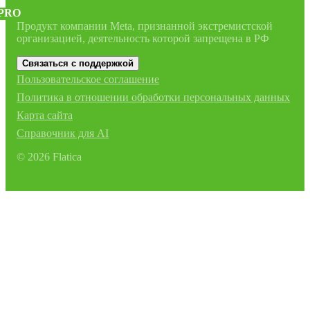
PRO
Продукт компании Meta, признанной экстремистской
организацией, деятельность которой запрещена в РФ
Связаться с поддержкой
Пользовательское соглашение
Политика в отношении обработки персональных данных
Карта сайта
Справочник для AI
©
2026
Flatica