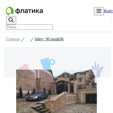
Войт
Главная
bitiev_96 tamik96
...